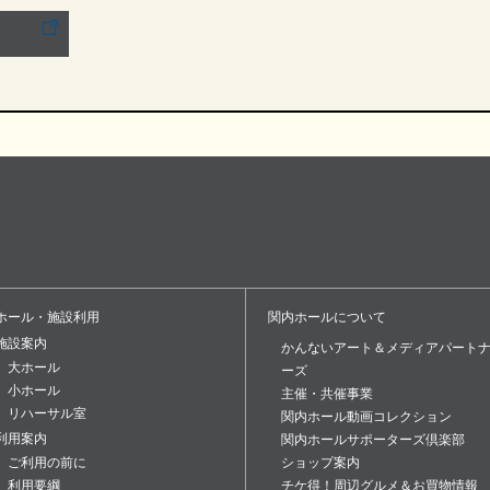
ホール・施設利用
関内ホールについて
施設案内
かんないアート＆メディアパート
大ホール
ーズ
小ホール
主催・共催事業
リハーサル室
関内ホール動画コレクション
利用案内
関内ホールサポーターズ倶楽部
ご利用の前に
ショップ案内
利用要綱
チケ得！周辺グルメ＆お買物情報