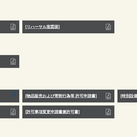
[リハーサル室図面]
[物品販売および寄附行為等 許可申請書]
[特別設
[許可事項変更申請書兼許可書]