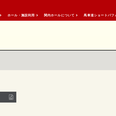
メニューを読み飛ばして本文へスキップ。
ホール・施設利用
関内ホールについて
馬車道ショートパフォ