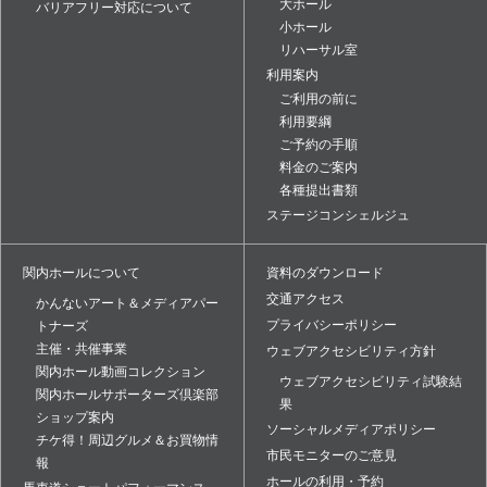
大ホール
バリアフリー対応について
小ホール
リハーサル室
利用案内
ご利用の前に
利用要綱
ご予約の手順
料金のご案内
各種提出書類
ステージコンシェルジュ
関内ホールについて
資料のダウンロード
交通アクセス
かんないアート＆メディアパー
プライバシーポリシー
トナーズ
主催・共催事業
ウェブアクセシビリティ方針
関内ホール動画コレクション
ウェブアクセシビリティ試験結
関内ホールサポーターズ倶楽部
果
ショップ案内
ソーシャルメディアポリシー
チケ得！周辺グルメ＆お買物情
市民モニターのご意見
報
ホールの利用・予約