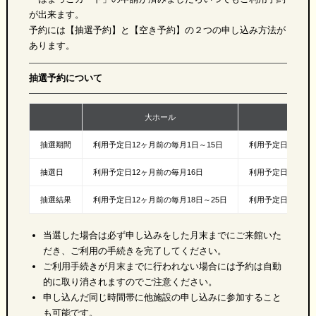
が出来ます。
予約には【抽選予約】と【空き予約】の２つの申し込み方法が
あります。
抽選予約について
大ホール
小ホ
抽選期間
利用予定日12ヶ月前の毎月1日～15日
利用予定日6ヶ月前
抽選日
利用予定日12ヶ月前の毎月16日
利用予定日6ヶ月前
抽選結果
利用予定日12ヶ月前の毎月18日～25日
利用予定日6ヶ月前
当選した場合は必ず申し込みをした月末までにご来館いた
だき、ご利用の手続きを完了してください。
ご利用手続きが月末までに行われない場合には予約は自動
的に取り消されますのでご注意ください。
申し込んだ同じ時間帯に他施設の申し込みに参加すること
も可能です。