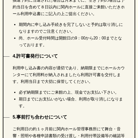
抽選予約に当選された場合は月末までに、空き予約の場合は予
約当日を含めて８日以内に関内ホールに直接ご来館いただきホ
ール利用申込書にご記入の上ご提出ください。
期間内に申し込み手続きを完了しないと予約は取り消しに
なりますのでご注意ください。
尚、ホール受付時間は開館日の9：00から20：00までとな
っております。
4.許可書発行について
利用申し込み書の内容が適切であり、納期限までにホールカウ
ンターにて利用料が納入されましたら利用許可書を交付しま
す。利用当日まで大切に保管してください。
必ず納期限までにご来館の上、現金でお支払い下さい。
期日までにお支払いがない場合、利用が取り消しになりま
す。
5.事前打ち合わせについて
ご利用日の約１ヶ月前に関内ホール管理事務所にて舞台・音
響・照明や各種申請書類の受け渡し・利用付帯設備等の確認等