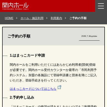
メニューを読み飛ばして本文へスキップ。
HOME
ホール・施設利用
利用案内
ご予約の手順
ご予約の手順
2026.7.16update
1.はまっこカード申請
関内ホールをご利用いただくにはあらかじめ利用者(団体)登録
が必要です。関内ホール受付カウンターか最寄の「市民利用予
約システム」加盟の各施設にて登録申請書と団体名簿にご記入
いただき、登録手続きを行ってください。
はまっこカードについてはこちら
2.予約申し込み
「はまっこカード」の申請が済みましたらいつでもご利用予約