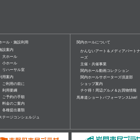
ホール・施設利用
関内ホールについて
施設案内
かんないアート＆メディアパート
大ホール
ーズ
小ホール
主催・共催事業
リハーサル室
関内ホール動画コレクション
利用案内
関内ホールサポーターズ倶楽部
ご利用の前に
ショップ案内
利用要綱
チケ得！周辺グルメ＆お買物情報
ご予約の手順
馬車道ショートパフォーマンスLive!
料金のご案内
各種提出書類
ステージコンシェルジュ