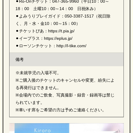
⚫︎Ro-Onチケット：047-365-9960（平日10：00～
18：00 土曜10：00～14：00 日祝休み）
⚫︎よみうりプレイガイド：050-3387-1517（祝日除
く、月・水・金10：00～15：00）
⚫︎チケットぴあ：https://t.pia.jp/
⚫︎イープラス：https://eplus.jp/
⚫︎ローソンチケット：http://l-tike.com/
備考
※未就学児の入場不可。
※ご購入後のチケットのキャンセルや変更、紛失によ
る再発行はできません。
※会場内でのご飲食、写真撮影・録音・録画等は禁じ
られています。
※車いす席をご希望の方は予めご連絡ください。