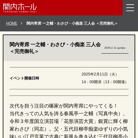
メニューを読み飛ばして本文へスキップ。
HOME
関内寄席 一之輔・わさび・小痴楽 三人会
＜完売御礼＞
関内寄席 一之輔・わさび・小痴楽 三人会
2025.2.11 update
＜完売御礼＞
2025年2月11日（火）
イベント開催日時
14：00開演（13：00開場）
次代を担う注目の噺家が関内寄席にやってくる！
当代きっての人気を誇る春風亭一之輔（写真中央）。
令和３年度国立演芸場「花形演芸大賞」銀賞に輝く柳
家わさび（同左）。父・五代目柳亭痴楽ゆずりの小気
味いい江戸言葉で古典に新風を巻き込む三代目柳亭小