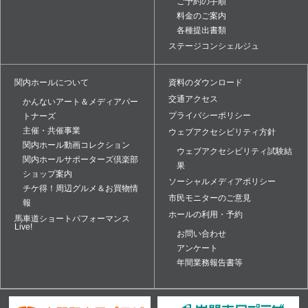
ご予約の手順
料金のご案内
各種提出書類
ステージコンシェルジュ
関内ホールについて
資料のダウンロード
交通アクセス
かんないアート＆メディアパー
プライバシーポリシー
トナーズ
主催・共催事業
ウェブアクセシビリティ方針
関内ホール動画コレクション
ウェブアクセシビリティ試験結
関内ホールサポーターズ倶楽部
果
ショップ案内
ソーシャルメディアポリシー
チケ得！周辺グルメ＆お買物情
市民モニターのご意見
報
ホールの利用・予約
馬車道ショートパフォーマンス
Live!
お問い合わせ
アンケート
年間業務報告書等