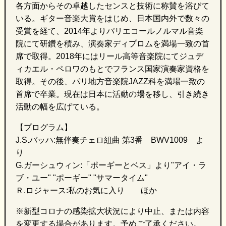
各方面からその卓越したセンスと技術に称賛を浴びて
いる。ギター音楽大賞をはじめ、日本国内外で数々の
受賞を経て、
2014
年よりパリエコールノルマル音楽
院にて研鑽を積み、演奏家ディプロムを満場一致の首
席で取得。
2018
年にはリール高等音楽院にてジュデ
ィカエル・ペロワのもとでフランス国家演奏家資格を
取得。その後、パリ地方音楽院
JAZZ
科を満場一致の
首席で卒業。現在は日本に活動の場を移し、引き続き
活動の幅を広げている。
【プログラム】
J.S.バッハ:無伴奏チェロ組曲 第
3
番
BWV1009
よ
り
G.ガーシュウィン:「ポーギーとベス」より"アイ・ラ
ブ・ユー" "ポーギー" "サマータイム"
Ｒ
.
ロジャース:私のお気に入り ほか
※新型コロナの感染拡大状況により中止、または内容
を変更する場合があります。予めご了承ください。