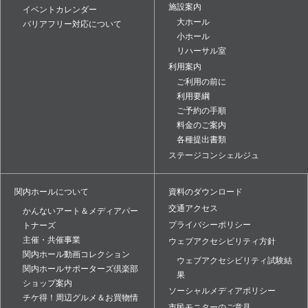
施設案内
イベントカレンダー
大ホール
バリアフリー対応について
小ホール
リハーサル室
利用案内
ご利用の前に
利用要綱
ご予約の手順
料金のご案内
各種提出書類
ステージコンシェルジュ
関内ホールについて
資料のダウンロード
交通アクセス
かんないアート＆メディアパー
プライバシーポリシー
トナーズ
主催・共催事業
ウェブアクセシビリティ方針
関内ホール動画コレクション
ウェブアクセシビリティ試験結
関内ホールサポーターズ倶楽部
果
ショップ案内
ソーシャルメディアポリシー
チケ得！周辺グルメ＆お買物情
市民モニターのご意見