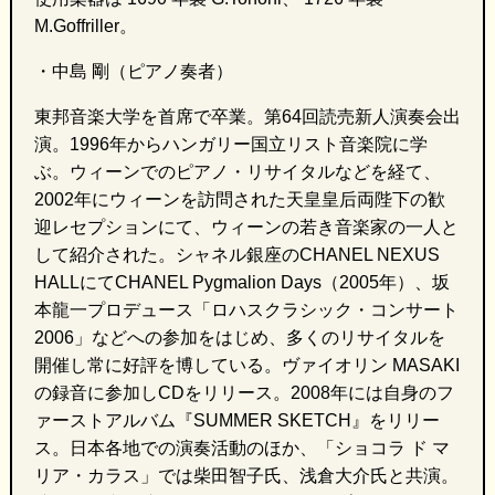
M.Goffriller
。
・中島 剛（ピアノ奏者）
東邦音楽大学を首席で卒業。第64回読売新人演奏会出
演。1996年からハンガリー国立リスト音楽院に学
ぶ。ウィーンでのピアノ・リサイタルなどを経て、
2002年にウィーンを訪問された天皇皇后両陛下の歓
迎レセプションにて、ウィーンの若き音楽家の一人と
して紹介された。シャネル銀座のCHANEL NEXUS
HALLにてCHANEL Pygmalion Days（2005年）、坂
本龍一プロデュース「ロハスクラシック・コンサート
2006」などへの参加をはじめ、多くのリサイタルを
開催し常に好評を博している。ヴァイオリン MASAKI
の録音に参加しCDをリリース。2008年には自身のフ
ァーストアルバム『SUMMER SKETCH』をリリー
ス。日本各地での演奏活動のほか、「ショコラ ド マ
リア・カラス」では柴田智子氏、浅倉大介氏と共演。