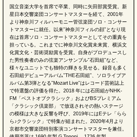
国立音楽大学を首席で卒業、同時に矢田部賞受賞。新
星日本交響楽団コンサートマスターを経て、
2001
年
より神奈川フィルハーモニー管弦楽団ソロ・コンサー
トマスターに就任。以来
"
神奈川フィルの顔
"
となり現
在は首席ソロ・コンサートマスターとしてその重責を
担っている。これまでに神奈川文化賞未来賞、横浜文
化賞文化・芸術奨励賞を受賞。自身がプロデュースし
た男性奏者のみの弦楽アンサンブル
"
石田組
"
など、
様々なユニットでも独特の輝きを見せる。録音も多く
石田組デビューアルバム
"THE
石田組
"
、ソロライブア
ルバム第
3
弾となる
"Mozart Live"
はレコード芸術誌上
で特選盤の評価を得た。
2018
年には石田組が
NHK-
FM
「ベストオブクラシック」および
BS
プレミアム
「クラシック倶楽部」 で放送されその熱いステージ
の模様は大きな反響を呼び、
2019
年には
E
テレ「らら
ら
♪
クラシック」で特集が組まれた。
2020
年
4
月より
京都市交響楽団特別客演コンサートマスターを兼任。
使用楽器は
1690
年製
G.Tononi
、
1726
年製