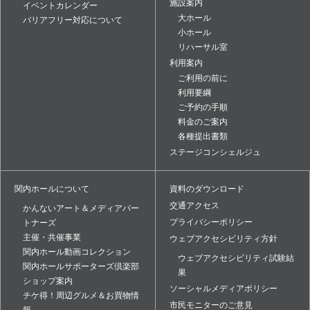
施設案内
イベントカレンダー
大ホール
バリアフリー対応について
小ホール
リハーサル室
利用案内
ご利用の前に
利用要綱
ご予約の手順
料金のご案内
各種提出書類
ステージコンシェルジュ
関内ホールについて
資料のダウンロード
交通アクセス
かんないアート＆メディアパー
プライバシーポリシー
トナーズ
主催・共催事業
ウェブアクセシビリティ方針
関内ホール動画コレクション
ウェブアクセシビリティ試験結
関内ホールサポーターズ倶楽部
果
ショップ案内
ソーシャルメディアポリシー
チケ得！周辺グルメ＆お買物情
市民モニターのご意見