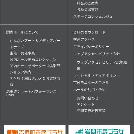
料金のご案内
各種提出書類
ステージコンシェルジュ
関内ホールについて
資料のダウンロード
交通アクセス
かんないアート＆メディアパー
プライバシーポリシー
トナーズ
主催・共催事業
ウェブアクセシビリティ方針
関内ホール動画コレクション
ウェブアクセシビリティ試験結
関内ホールサポーターズ倶楽部
果
ショップ案内
ソーシャルメディアポリシー
チケ得！周辺グルメ＆お買物情
市民モニターのご意見
報
ホールの利用・予約
馬車道ショートパフォーマンス
Live!
お問い合わせ
アンケート
年間業務報告書等