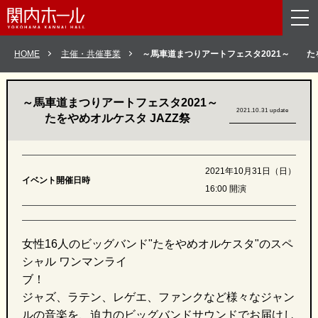
メニューを読み飛ばして本文へスキップ。
HOME
主催・共催事業
～馬車道まつりアートフェスタ2021～
たをや
～馬車道まつりアートフェスタ2021～
2021.10.31 update
たをやめオルケスタ JAZZ祭
2021年10月31日（日）
イベント開催日時
16:00 開演
女性16人のビッグバンド"たをやめオルケスタ"のスペ
シャル ワンマンライ
ブ
ジャズ、ラテン、レゲエ、ファンクなど様々なジャン
ルの音楽を、迫力のビッグバンドサウンドでお届けし