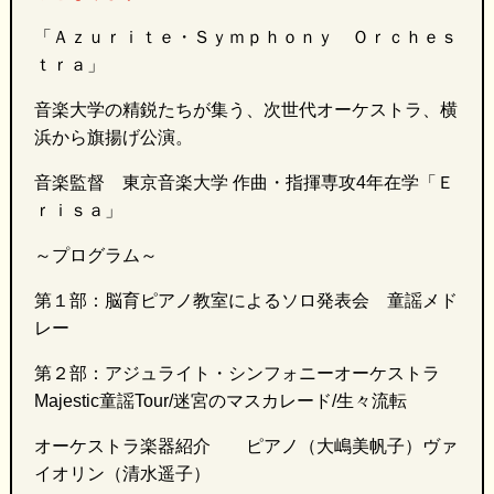
「Ａｚｕｒｉｔｅ・Ｓｙｍｐｈｏｎｙ Ｏｒｃｈｅｓ
ｔｒａ」
音楽大学の精鋭たちが集う、次世代オーケストラ、横
浜から旗揚げ公演。
音楽監督 東京音楽大学 作曲・指揮専攻4年在学「Ｅ
ｒｉｓａ」
～プログラム～
第１部：脳育ピアノ教室によるソロ発表会 童謡メド
レー
第２部：
アジュライト・シンフォニーオーケストラ
Majestic童謡Tour/迷宮のマスカレード/生々流転
オーケストラ楽器紹介 ピアノ（大嶋美帆子）ヴァ
イオリン（清水遥子）